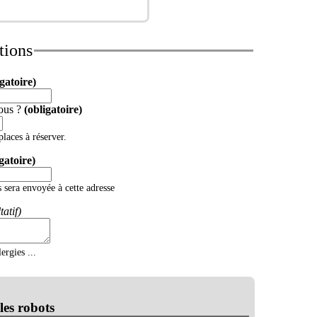
tions
igatoire)
ous ?
(obligatoire)
laces à réserver.
gatoire)
 sera envoyée à cette adresse
tatif)
rgies ...
les robots