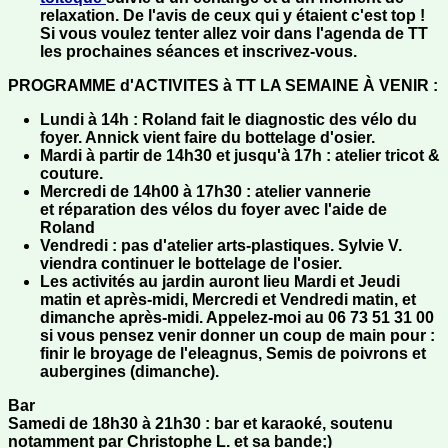
relaxation. De l'avis de ceux qui y étaient c'est top !
Si vous voulez tenter allez voir dans l'agenda de TT
les prochaines séances et inscrivez-vous.
PROGRAMME d'ACTIVITES à TT LA SEMAINE À VENIR :
Lundi à 14h : Roland fait le diagnostic des vélo du
foyer. Annick vient faire du bottelage d'osier.
Mardi à partir de 14h30 et jusqu'à 17h : atelier
tricot &
couture
.
Mercredi de 14h00 à 17h30 :
atelier vannerie
et réparation des vélos du foyer avec l'aide de
Roland
Vendredi : pas d'atelier
arts-plastiques
. Sylvie V.
viendra continuer le bottelage de l'osier.
Les activités au
jardin
auront lieu Mardi et Jeudi
matin et après-midi, Mercredi et Vendredi matin, et
dimanche après-midi. Appelez-moi au 06 73 51 31 00
si vous pensez venir donner un coup de main pour :
finir le broyage de l'eleagnus, Semis de poivrons et
aubergines (dimanche).
Bar
Samedi de 18h30 à 21h30 :
bar et karaoké
, soutenu
notamment par Christophe L. et sa bande;)