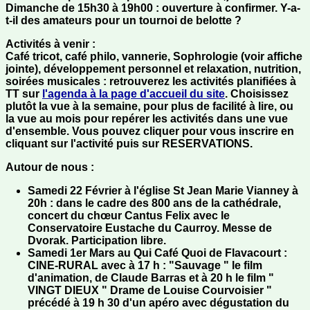
Dimanche de 15h30 à 19h00 : ouverture à confirmer. Y-a-
t-il des
amateurs pour un tournoi de belotte ?
Activités à venir
:
Café tricot, café philo, vannerie, Sophrologie (voir affiche
jointe), développement personnel et relaxation, nutrition,
soirées musicales : retrouverez les activités planifiées à
TT sur
l'agenda à la page d'accueil du site
. Choisissez
plutôt la vue à la semaine, pour plus de facilité à lire, ou
la vue au mois pour repérer les activités dans une vue
d'ensemble. Vous pouvez cliquer pour vous inscrire en
cliquant sur l'activité puis sur RESERVATIONS.
Autour de nous
:
Samedi 22 Février à l'église St Jean Marie Vianney à
20h : dans le cadre des 800 ans de la cathédrale,
concert du chœur Cantus Felix avec le
Conservatoire Eustache du Caurroy. Messe de
Dvorak. Participation libre.
Samedi 1er Mars au Qui Café Quoi de Flavacourt :
CINE-RURAL avec à 17 h : "Sauvage " le film
d'animation, de Claude Barras et à 20 h le film "
VINGT DIEUX " Drame de Louise Courvoisier "
précédé à 19 h 30 d'un apéro avec dégustation du