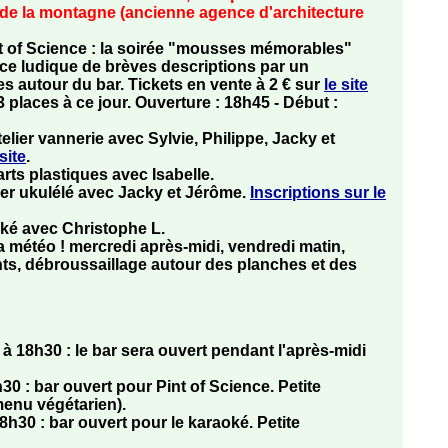
ue de la montagne (ancienne agence d'architecture
t of Science
: la soirée "mousses mémorables"
ce ludique de brèves descriptions par un
es autour du bar. Tickets en vente à 2 € sur
le site
e 3 places à ce jour. Ouverture : 18h45 - Début :
telier vannerie
avec Sylvie, Philippe, Jacky et
site
.
arts plastiques
avec Isabelle.
ier ukulélé
avec Jacky et Jérôme.
Inscriptions sur le
ké
avec Christophe L.
la météo ! mercredi après-midi, vendredi matin,
ants, débroussaillage autour des planches et des
 18h30 : le bar sera ouvert pendant l'après-midi
h30 : bar ouvert pour
Pint of Science
. Petite
menu végétarien).
18h30 : bar ouvert pour
le karaoké
. Petite