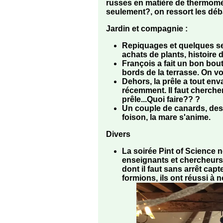
russes en matière de thermomèt
seulement?, on ressort les débar
Jardin et compagnie
:
Repiquages et quelques se
achats de plants, histoire d
François a fait un bon bout
bords de la terrasse. On voi
Dehors, la prêle a tout en
récemment. Il faut cherche
prêle...Quoi faire?? ?
Un couple de canards, des 
foison, la mare s'anime.
Divers
La soirée Pint of Science n
enseignants et chercheurs,
dont il faut sans arrêt cap
formions, ils ont réussi à 