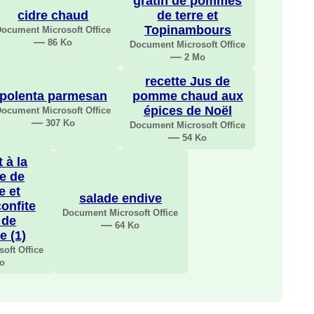
gratin de pommes
cidre chaud
de terre et
Topinambours
ocument Microsoft Office
—
86 Ko
Document Microsoft Office
—
2 Mo
recette Jus de
polenta parmesan
pomme chaud aux
épices de Noël
ocument Microsoft Office
—
307 Ko
Document Microsoft Office
—
54 Ko
t à la
e de
e et
salade endive
onfite
Document Microsoft Office
 de
—
64 Ko
e (1)
oft Office
Ko