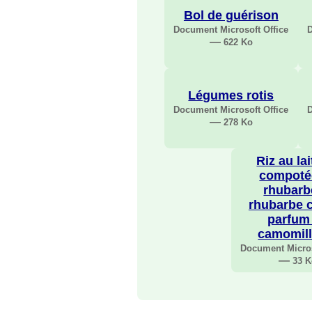
Bol de guérison
Document Microsoft Office
D
—
622 Ko
Légumes rotis
Document Microsoft Office
D
—
278 Ko
Riz au lai
compoté
rhubarb
rhubarbe c
parfum
camomill
Document Micros
—
33 